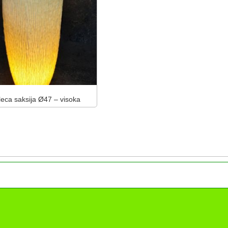
leca saksija Ø47 – visoka