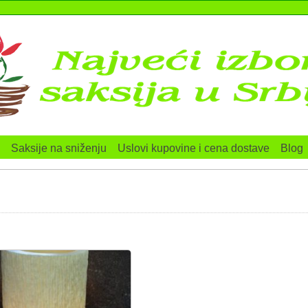
Saksije na sniženju
Uslovi kupovine i cena dostave
Blog