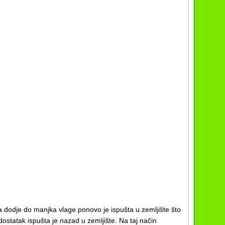
ada dodje do manjka vlage ponovo je ispušta u zemljište što
ostatak ispušta je nazad u zemljište. Na taj način