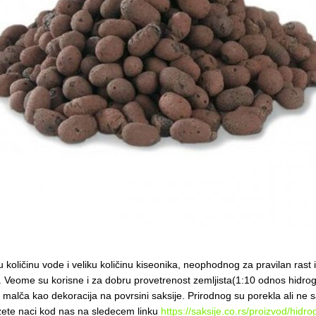
količinu vode i veliku količinu kiseonika, neophodnog za pravilan rast
). Veome su korisne i za dobru provetrenost zemljista(1:10 odnos hidrog
 malča kao dekoracija na povrsini saksije. Prirodnog su porekla ali ne s
ozete naci kod nas na sledecem linku
https://saksije.co.rs/proizvod/hidro