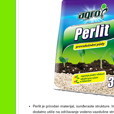
Perlit je prirodan materijal, sunđeraste strukture.
dodatno utiče na održavanje vodeno-vazdušne strukt