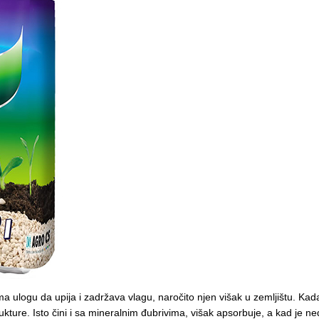
 Ima ulogu da upija i zadržava vlagu, naročito njen višak u zemljištu. K
ure. Isto čini i sa mineralnim đubrivima, višak apsorbuje, a kad je ned