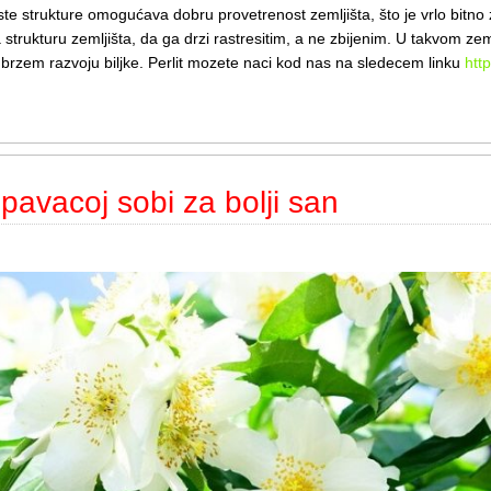
 strukture omogućava dobru provetrenost zemljišta, što je vrlo bitno za 
strukturu zemljišta, da ga drzi rastresitim, a ne zbijenim. U takvom zeml
i brzem razvoju biljke. Perlit mozete naci kod nas na sledecem linku
http
spavacoj sobi za bolji san