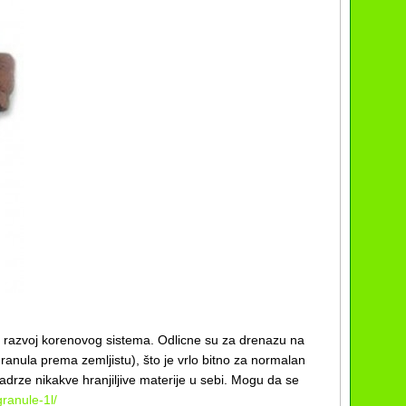
 i razvoj korenovog sistema. Odlicne su za drenazu na
ranula prema zemljistu), što je vrlo bitno za normalan
adrze nikakve hranjiljive materije u sebi. Mogu da se
granule-1l/