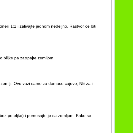
eri 1:1 i zalivajte jednom nedeljno. Rastvor ce biti
ko biljke pa zatrpajte zemljom.
po zemlji. Ovo vazi samo za domace cajeve, NE za i
bez peteljke) i pomesajte je sa zemljom. Kako se