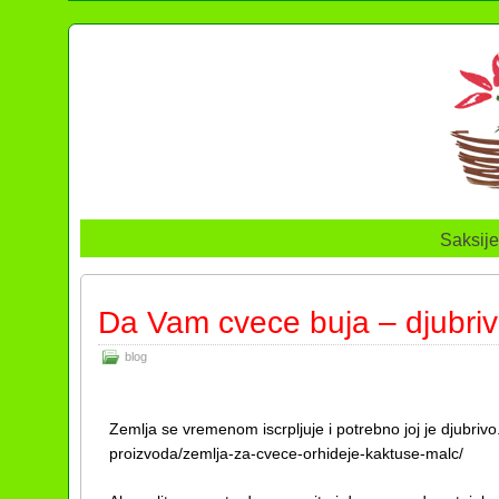
Saksije
Da Vam cvece buja – djubriv
blog
Zemlja se vremenom iscrpljuje i potrebno joj je djubrivo.
proizvoda/zemlja-za-cvece-orhideje-kaktuse-malc/