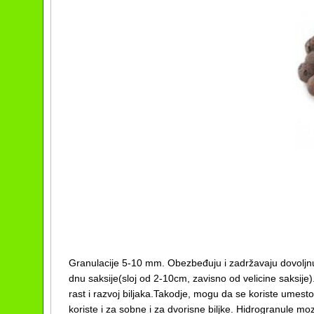
Granulacije 5-10 mm. Obezbeđuju i zadržavaju dovoljnu 
dnu saksije(sloj od 2-10cm, zavisno od velicine saksije
rast i razvoj biljaka.Takodje, mogu da se koriste umesto
koriste i za sobne i za dvorisne biljke. Hidrogranule m