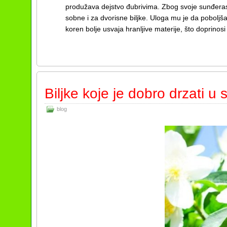
produžava dejstvo đubrivima. Zbog svoje sunđeraste
sobne i za dvorisne biljke. Uloga mu je da poboljša 
koren bolje usvaja hranljive materije, što doprinos
Biljke koje je dobro drzati u 
blog