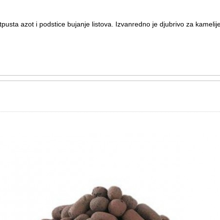
ta azot i podstice bujanje listova. Izvanredno je djubrivo za kamelije