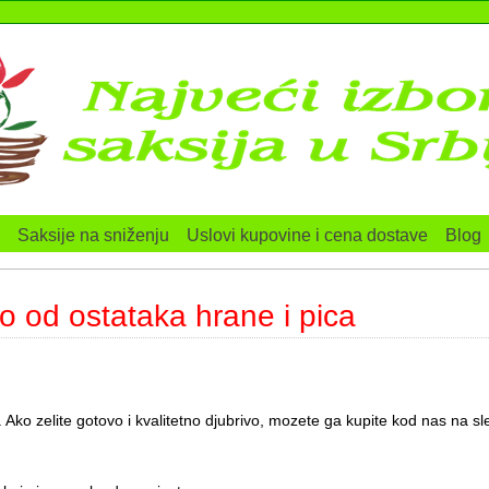
Saksije na sniženju
Uslovi kupovine i cena dostave
Blog
o od ostataka hrane i pica
 Ako zelite gotovo i kvalitetno djubrivo, mozete ga kupite kod nas na sle