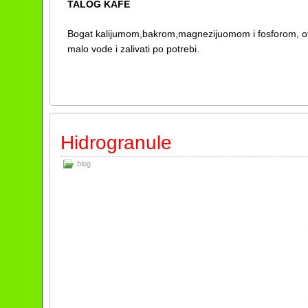
TALOG KAFE
Bogat kalijumom,bakrom,magnezijuomom i fosforom, otpus
malo vode i zalivati po potrebi.
Hidrogranule
blog