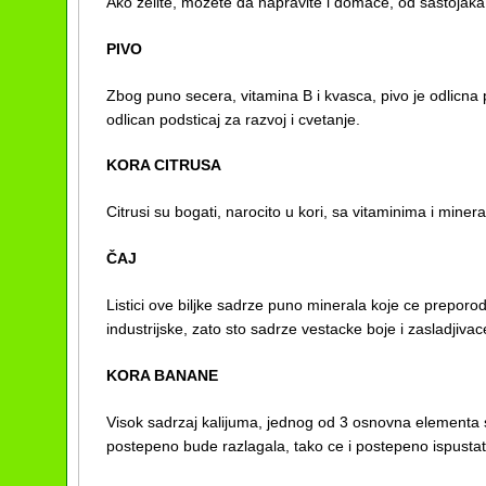
Ako zelite, mozete da napravite i domace, od sastojak
PIVO
Zbog puno secera, vitamina B i kvasca, pivo je odlicna 
odlican podsticaj za razvoj i cvetanje.
KORA CITRUSA
Citrusi su bogati, narocito u kori, sa vitaminima i minera
ČAJ
Listici ove biljke sadrze puno minerala koje ce preporo
industrijske, zato sto sadrze vestacke boje i zasladjivac
KORA BANANE
Visok sadrzaj kalijuma, jednog od 3 osnovna elementa s
postepeno bude razlagala, tako ce i postepeno ispustat