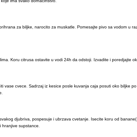
a koje ima svako domacinstvo.
prihrana za biljke, narocito za muskatle. Pomesajte pivo sa vodom u razm
lima. Koru citrusa ostavite u vodi 24h da odstoji. Izvadite i poredjajte o
diti vase cvece. Sadrzaj iz kesice posle kuvanja caja posuti oko biljke 
e.
vakog djubriva, pospesuje i ubrzava cvetanje. Isecite koru od banane(
i hranjive supstance.