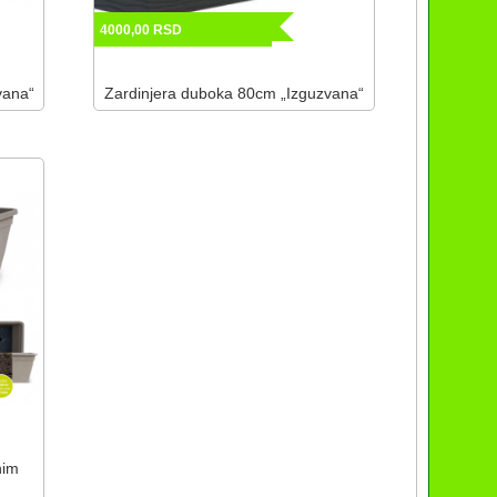
4000,00
RSD
vana“
Zardinjera duboka 80cm „Izguzvana“
nim