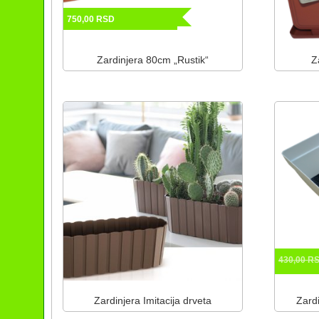
750,00
RSD
Zardinjera 80cm „Rustik“
Z
430,00
R
Zardinjera Imitacija drveta
Zard
Ovaj