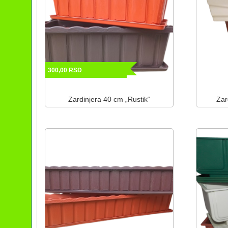
300,00
RSD
Zardinjera 40 cm „Rustik“
Zar