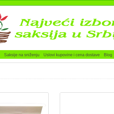
Saksije na sniženju
Uslovi kupovine i cena dostave
Blog