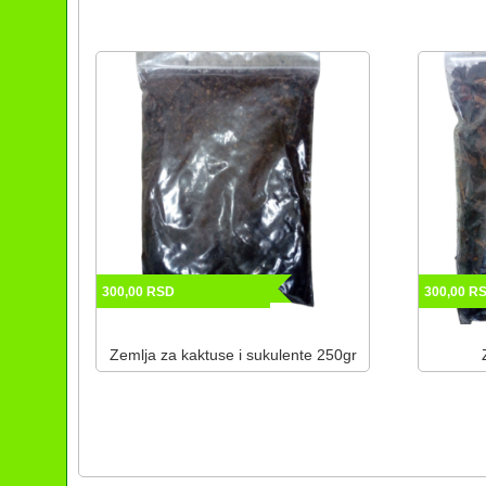
300,00
RSD
300,00
R
Zemlja za kaktuse i sukulente 250gr