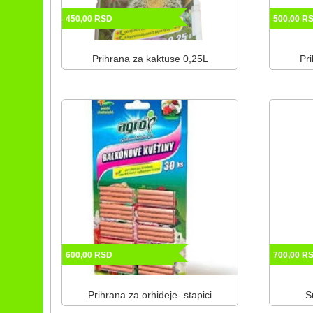
450,00
RSD
500,00
R
Prihrana za kaktuse 0,25L
Pr
600,00
RSD
700,00
R
Prihrana za orhideje- stapici
S