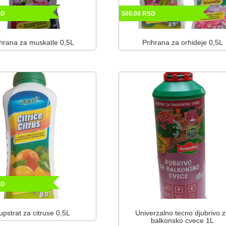
SD
500,00
RSD
ihrana za muskatle 0,5L
Prihrana za orhideje 0,5L
SD
upstrat za citruse 0,5L
Univerzalno tecno djubrivo 
balkonsko cvece 1L