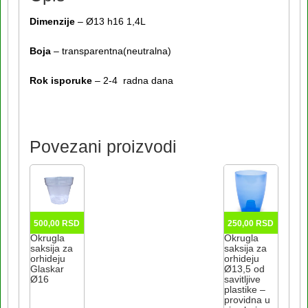
Dimenzije
–
Ø
13 h16 1,4L
Boja
– transparentna(neutralna)
Rok isporuke
– 2-4 radna dana
Povezani proizvodi
500,00
RSD
250,00
RSD
Okrugla
Okrugla
saksija za
saksija za
orhideju
orhideju
Glaskar
Ø13,5 od
Ø16
savitljive
plastike –
providna u