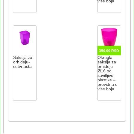
vise boja
350,00
RSD
Saksija za
Okrugla
orhideju-
saksija za
cetvrtasta
orhideju
Ø16 od
savitljive
plastike –
providna u
vise boja