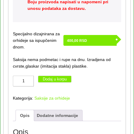
Boju proizvoda napisati u napomeni pri
unosu podataka za dostavu.
Specijalno dizajnirana za
orhideje sa ispupčenim
400,00
RSD
dnom.
Saksija nema podmetac i rupe na dnu. Izradjena od
cvrste,glaskar (imitacija stakla) plastike.
Okrugla
Dodaj u korpu
saksija
za
Kategorija:
Saksije za orhideje
orhideju
Glaskar
Ø13
Opis
Dodatne informacije
količina
Opis