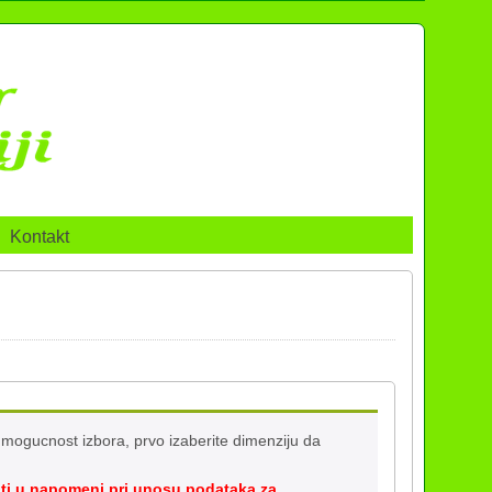
Kontakt
mogucnost izbora, prvo izaberite dimenziju da
ti u napomeni pri unosu podataka za