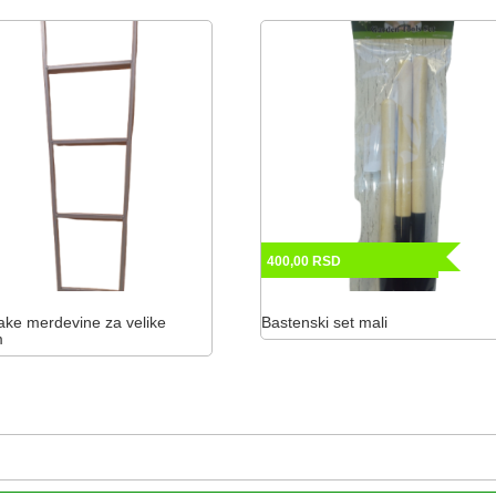
400,00
RSD
ake merdevine za velike
Bastenski set mali
m