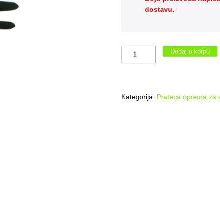
dostavu.
Kucna
Dodaj u korpu
garbuljica-
asov
količina
Kategorija:
Prateca oprema za s