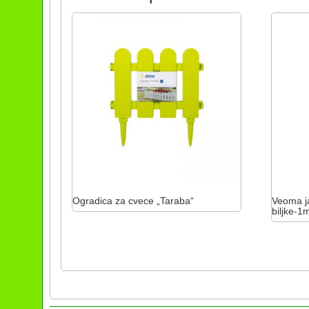
Ogradica za cvece „Taraba“
Veoma j
biljke-1