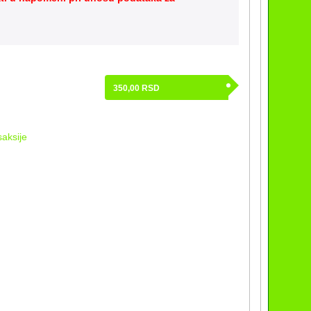
350,00
RSD
aksije