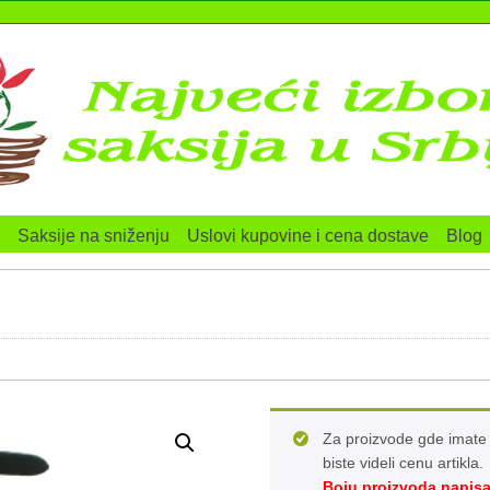
Saksije na sniženju
Uslovi kupovine i cena dostave
Blog
Za proizvode gde imate 
biste videli cenu artikla.
Boju proizvoda napisa