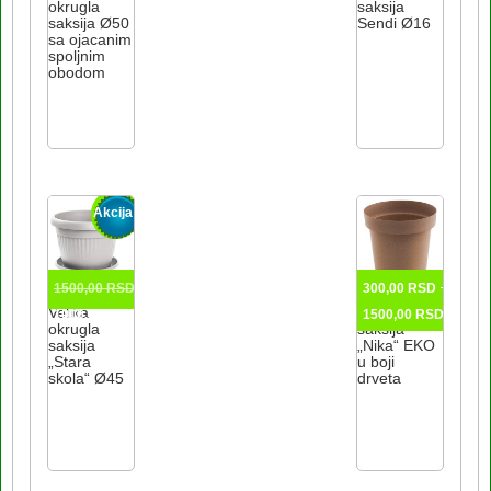
okrugla
saksija
saksija Ø50
Sendi Ø16
sa ojacanim
spoljnim
obodom
Akcija!
Originalna
–
1500,00
RSD
300,00
RSD
cena
Trenutna
Rasp
Velika
Okrugla
1000,00
RSD
1500,00
RSD
okrugla
saksija
je
cena
cena:
saksija
„Nika“ EKO
bila:
je:
od
„Stara
u boji
skola“ Ø45
drveta
1500,00 RSD.
1000,00 RSD.
300,
Ovaj
do
proizvod
1500
ima
više