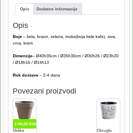
Opis
Dodatne informacije
Opis
Boje
– bela, braon, zelena, moka(boja bele kafe), siva,
crna, krem
Dimenzije
– Ø40h35cm / Ø35h30cm / Ø30h26 / Ø23h20
/ Ø18h16 / Ø14h13
Rok dostave
– 2-4 dana
Povezani proizvodi
1700,00
RSD
Velika
Okrugla