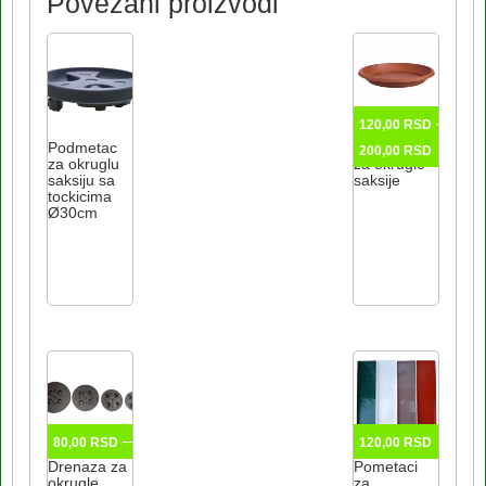
Povezani proizvodi
–
120,00
RSD
Raspo
Podmetac
Podmetaci
200,00
RSD
za okruglu
za okrugle
cena:
saksiju sa
saksije
od
tockicima
Ovaj
Ø30cm
120,0
proizvod
do
ima
200,0
više
varijanti.
Opcije
mogu
biti
izabrane
na
Raspon
–
80,00
RSD
150,00
RSD
120,00
RSD
stranici
cena:
Drenaza za
Pometaci
proizvoda.
okrugle
za