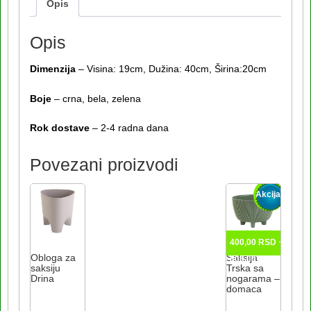
Opis
Opis
Dimenzija
– Visina: 19cm, Dužina: 40cm, Širina:20cm
Boje
– crna, bela, zelena
Rok dostave
– 2-4 radna dana
Povezani proizvodi
Akcija!
–
400,00
RSD
Raspo
Obloga za
Saksija
800,00
RSD
saksiju
Trska sa
cena:
Drina
nogarama –
od
domaca
400,0
Ovaj