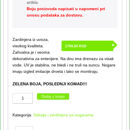
artikla.
Boju proizvoda napisati u napomeni pri
unosu podataka za dostavu.
Zardinjera iz uvoza,
visokog kvaliteta.
1700,00
RSD
Zahvalna je i veoma
dekorativna za enterijere. Na dnu ima drenazu za visak
vode. UV je stabilna, ne bledi i ne truli na suncu. Nogare
imaju izgled imitacije drveta i lako se montiraju.
ZELENA BOJA, POSLEDNJI KOMAD!!!
Zardinjera
Dodaj u korpu
sa
nogarama-
Kategorija:
Saksije i zardinjere sa nogarama
uvozna
količina