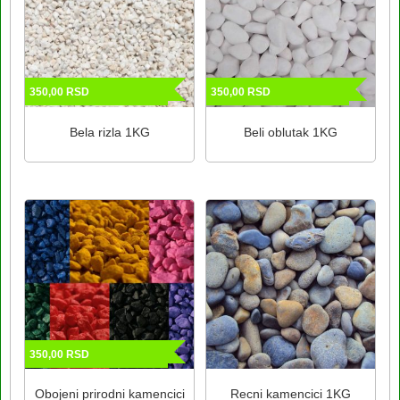
350,00
RSD
350,00
RSD
Bela rizla 1KG
Beli oblutak 1KG
350,00
RSD
Obojeni prirodni kamencici
Recni kamencici 1KG