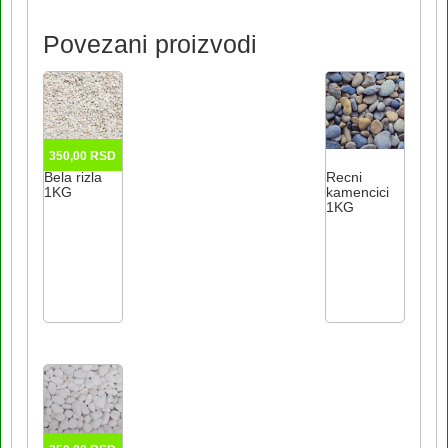
Povezani proizvodi
350,00
RSD
Bela rizla
Recni
1KG
kamencici
1KG