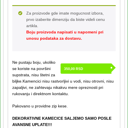
Za proizvode gde imate mogucnost izbora,
prvo izaberite dimenziju da biste videli cenu
artikla.
Boju proizvoda napisati u napomeni pri
unosu podataka za dostavu.
Ne pustaju boju, ukoliko
se koriste na površini
350,00
RSD
supstrata, nisu štetni za
biljke.Kamencici nisu rastvorljivi u vodi, nisu otrovni, nisu
zapaljivi, ne zahtevaju nikakvu mere opreznosti pri
rukovanju i direktnom kontaktu.
Pakovano u providne zip kese.
DEKORATIVNE KAMECICE SALJEMO SAMO POSLE
AVANSNE UPLATE!!!