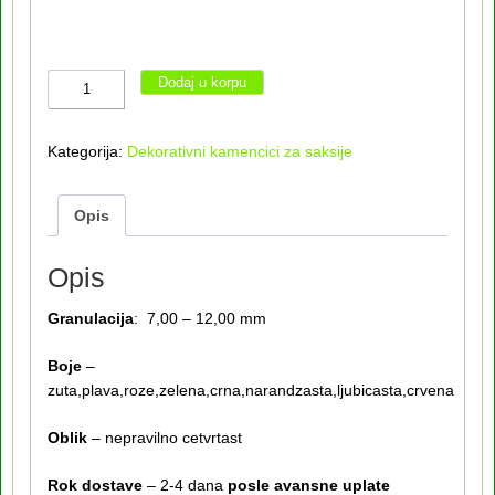
Obojeni
Dodaj u korpu
prirodni
kamencici
Kategorija:
Dekorativni kamencici za saksije
0,65KG
količina
Opis
Opis
Granulacija
: 7,00 – 12,00 mm
Boje
–
zuta,plava,roze,zelena,crna,narandzasta,ljubicasta,crvena
Oblik
– nepravilno cetvrtast
Rok dostave
– 2-4 dana
posle avansne uplate