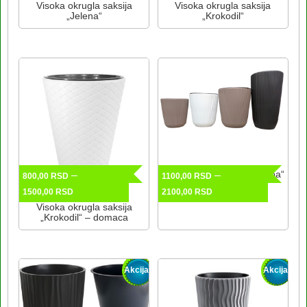
je
je:
je
cena
Visoka okrugla saksija
Visoka okrugla saksija
„Jelena“
„Krokodil“
bila:
700,00 RSD.
bila:
je:
1300,00 RSD.
2500,00 RSD.
1200,00 RSD.
Visoka okrugla saksija „Noa“
–
–
800,00
RSD
1100,00
RSD
Raspon
Raspon
Ovaj
1500,00
RSD
2100,00
RSD
cena:
cena:
proizvod
Visoka okrugla saksija
„Krokodil“ – domaca
od
od
ima
Ovaj
800,00 RSD
1100,00 RSD
više
proizvod
do
do
varijanti.
ima
1500,00 RSD
2100,00 RSD
Opcije
Akcija!
Akcija!
više
mogu
varijanti.
biti