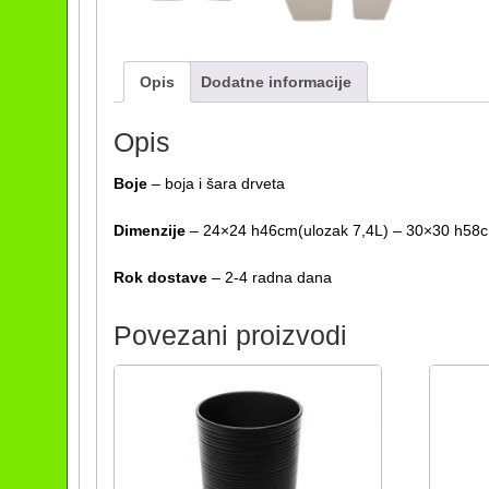
Opis
Dodatne informacije
Opis
Boje
– boja i šara drveta
Dimenzije
– 24×24 h46cm(ulozak 7,4L) – 30×30 h58c
Rok dostave
– 2-4 radna dana
Povezani proizvodi