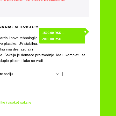
NA NASEM TRZISTU!!!
–
1500,00
RSD
arda i nove tehnologije.
Raspon
2000,00
RSD
ve plastike. UV stabilna,
cena:
dnu ima drenazu ali i
od
de.
Saksija je domace proizvodnje. Ide u kompletu sa
1500,00 RSD
 duplo plicom i lako se vadi.
do
2000,00 RSD
like (visoke) saksije