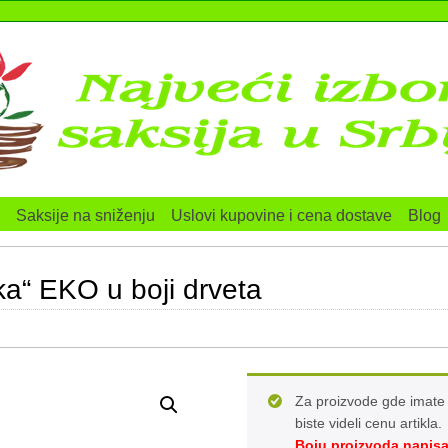
Saksije na sniženju
Uslovi kupovine i cena dostave
Blog
ika“ EKO u boji drveta
Za proizvode gde imate 
biste videli cenu artikla.
Boju proizvoda napisa