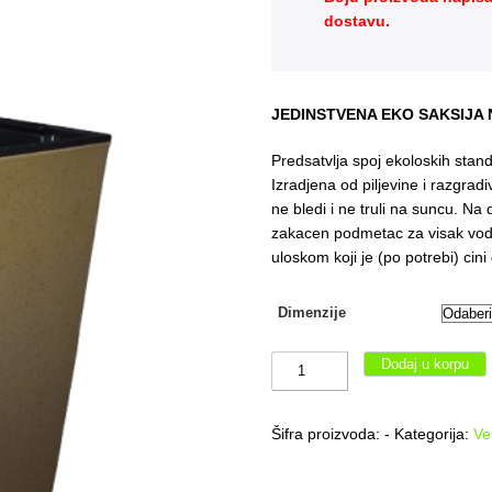
dostavu.
JEDINSTVENA EKO SAKSIJA 
Predsatvlja spoj ekoloskih stand
Izradjena od piljevine i razgradi
ne bledi i ne truli na suncu. Na 
zakacen podmetac za visak vo
uloskom koji je (po potrebi) cini
Dimenzije
Visoka
Dodaj u korpu
cetvrtasta
saksija
Šifra proizvoda:
-
Kategorija:
Ve
"Nika"
EKO
u