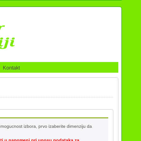
Kontakt
mogucnost izbora, prvo izaberite dimenziju da
ti u napomeni pri unosu podataka za